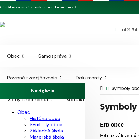
Lopúchov
Oficiálna webová stránka obce
+421 54 
Obec
Samospráva
Povinné zverejňovanie
Dokumenty
Symboly ob
Navigácia
Voľby a referendá
Kontakt
Symboly
Obec
História obce
Symboly obce
Erb obce
Základná škola
Erb je základný 
Materská škola