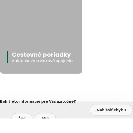
Cestovné poriadky
Autobusové a vlakové spojenia
Boli tieto informácie pre Vás užitočné?
Nahlásiť chybu
Áno
Nie