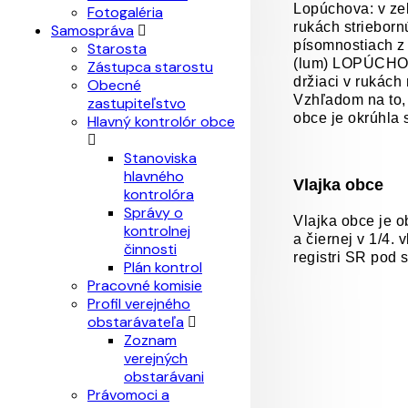
Lopúchova: v zel
Fotogaléria
rukách strieborn
Samospráva
písomnostiach z
Starosta
(lum) LOPÚCHOV 
Zástupca starostu
držiaci v rukách
Obecné
Vzhľadom na to, 
zastupiteľstvo
obce je okrúhl
Hlavný kontrolór obce
Stanoviska
hlavného
Vlajka obce
kontrolóra
Správy o
Vlajka obce je o
kontrolnej
a čiernej v 1/4.
činnosti
registri SR pod
Plán kontrol
Pracovné komisie
Profil verejného
obstarávateľa
Zoznam
verejných
obstarávani
Právomoci a