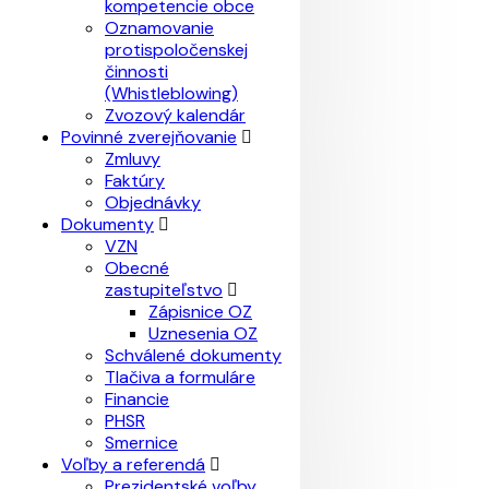
kompetencie obce
Oznamovanie
protispoločenskej
činnosti
(Whistleblowing)
Zvozový kalendár
Povinné zverejňovanie
Zmluvy
Faktúry
Objednávky
Dokumenty
VZN
Obecné
zastupiteľstvo
Zápisnice OZ
Uznesenia OZ
Schválené dokumenty
Tlačiva a formuláre
Financie
PHSR
Smernice
Voľby a referendá
Prezidentské voľby