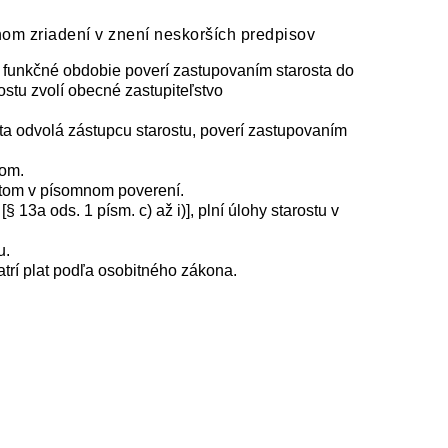
nom zriadení v znení neskorších predpisov
lé funkčné obdobie poverí zastupovaním starosta do
ostu zvolí obecné zastupiteľstvo
ta odvolá zástupcu starostu, poverí zastupovaním
nom.
stom v písomnom poverení.
13a ods. 1 písm. c) až i)], plní úlohy starostu v
u.
atrí plat podľa osobitného zákona.