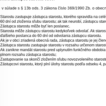
v súlade s § 13b ods. 3 zákona číslo 369/1990 Zb. o obec
Starostu zastupuje zástupca starostu, ktorého spravidla na ce
60 dní od zloženia sľubu starostu; ak tak neurobí, zástupcu star
Zástupca starostu môže byť len poslanec.
Starosta môže zástupcu starostu kedykoľvek odvolať. Ak staros
ďalšieho poslanca do 60 dní od odvolania zástupcu starostu.
Ak je v obci zriadená obecná rada, zástupca starostu je jej čle
Zástupca starostu zastupuje starostu v rozsahu určenom staro
Ak zanikne mandát starostu pred uplynutím funkčného obdobia [§ 
plnom rozsahu zástupca starostu;
Zastupovanie sa skončí zložením sľubu novozvoleného starost
Zástupcovi starostu, ktorý plní úlohy starostu podľa odseku 4, p