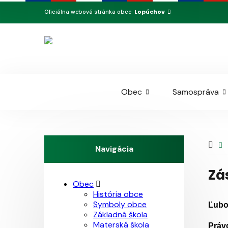
Lopúchov
Oficiálna webová stránka obce
Obec
Samospráva
Navigácia
Zá
Obec
História obce
Symboly obce
Ľubo
Základná škola
Materská škola
Práv