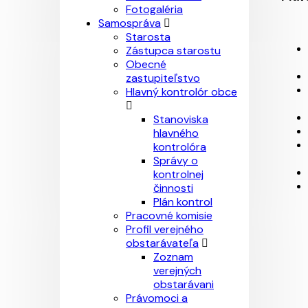
Fotogaléria
Samospráva
Starosta
Zástupca starostu
Obecné
zastupiteľstvo
Hlavný kontrolór obce
Stanoviska
hlavného
kontrolóra
Správy o
kontrolnej
činnosti
Plán kontrol
Pracovné komisie
Profil verejného
obstarávateľa
Zoznam
verejných
obstarávani
Právomoci a