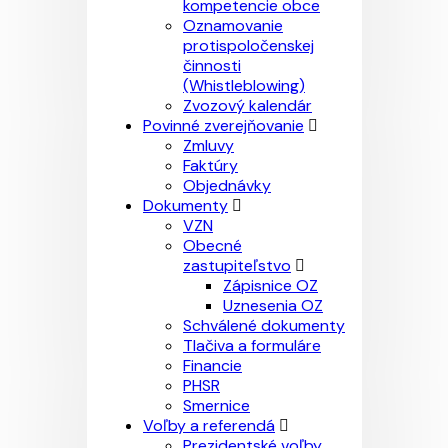
kompetencie obce
Oznamovanie
protispoločenskej
činnosti
(Whistleblowing)
Zvozový kalendár
Povinné zverejňovanie
Zmluvy
Faktúry
Objednávky
Dokumenty
VZN
Obecné
zastupiteľstvo
Zápisnice OZ
Uznesenia OZ
Schválené dokumenty
Tlačiva a formuláre
Financie
PHSR
Smernice
Voľby a referendá
Prezidentské voľby