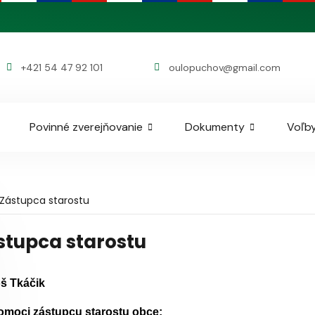
+421 54 47 92 101
oulopuchov@gmail.com
Povinné zverejňovanie
Dokumenty
Voľby
Zástupca starostu
stupca starostu
š Tkáčik
omoci zástupcu starostu obce: