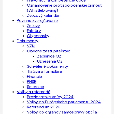
Právomoci a kompetencie obce
Oznamovanie protispoločenskej činnosti
(Whistleblowing)
Zvozový kalendár
Povinné zverejňovanie
Zmluvy
Faktúry
Objednávky
Dokumenty
VZN
Obecné zastupiteľstvo
Zápisnice OZ
Uznesenia OZ
Schválené dokumenty
Tlačiva a formuláre
Financie
PHSR
Smernice
Voľby a referendá
Prezidentské voľby 2024
Voľby do Európskeho parlamentu 2024
Referendum 2026
Voľby do orgánov samosprávy obcí a