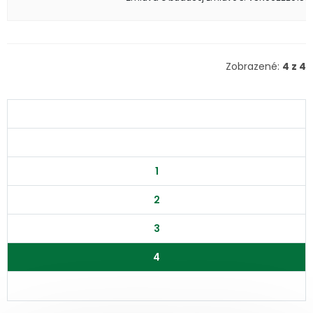
Zobrazené:
4 z 4
1
2
3
4